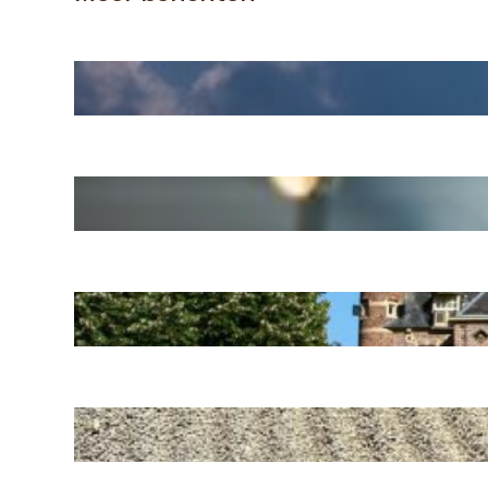
Voorbeeld uit de praktijk
Ontrafelen met behoud
van potentieel
Familieopstellingen in
Kasteel Wijchen
Leiderschap en teams in
transitie