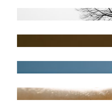
Onderstroommomentje
Herfst: het gevoel van
loslaten en verstillen
Einde vakantie, het ritme
hervat
Voorbeeld uit de praktijk